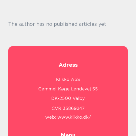
The author has no published articles yet
Adress
web:
www.klikko.dk/
Menu