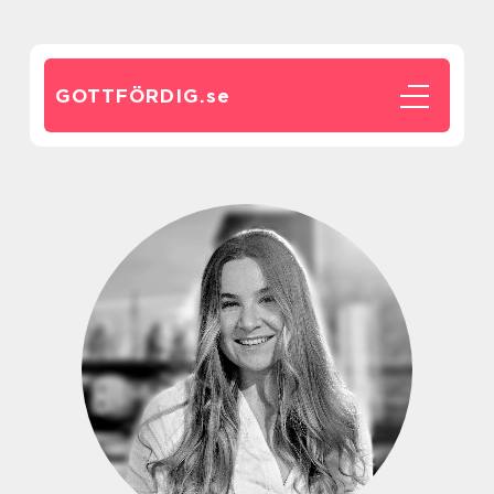
GOTTFÖRDIG.
se