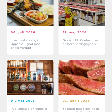
06. juli 2026
31. maj 2026
Lunchrestaurang i
Godisbutik Örebro mer
Uppsala – god mat,
än bara lördagsgodis
enkel vardag
01. maj 2026
03. april 2026
Pub uppsala en guide till
Italiensk mat stockholm