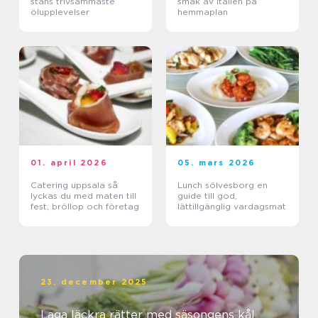
stans trivsammaste
smak av italien på
ölupplevelser
hemmaplan
01. april 2026
05. mars 2026
Catering uppsala så
Lunch sölvesborg en
lyckas du med maten till
guide till god,
fest, bröllop och företag
lättillgänglig vardagsmat
23. december 2025
Laga läckra rätter med säsongens kål