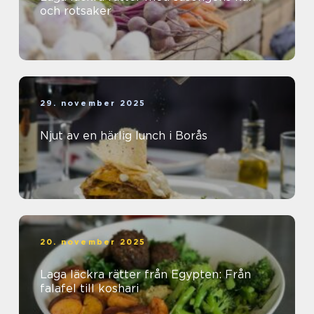
och rotsaker
29. november 2025
Njut av en härlig lunch i Borås
20. november 2025
Laga läckra rätter från Egypten: Från
falafel till koshari