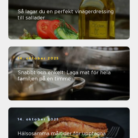
Så lagar du en perfekt vinägerdressing
till sallader
14. oktober 2025
Snabbt och enkelt: Laga mat för hela
familjen på en timme
14. oktober 2025
Hälsosamma måltider för upptagna