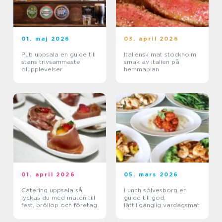
01. maj 2026
03. april 2026
Pub uppsala en guide till
Italiensk mat stockholm
stans trivsammaste
smak av italien på
ölupplevelser
hemmaplan
01. april 2026
05. mars 2026
Catering uppsala så
Lunch sölvesborg en
lyckas du med maten till
guide till god,
fest, bröllop och företag
lättillgänglig vardagsmat