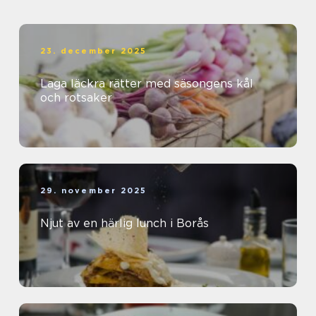
23. december 2025
Laga läckra rätter med säsongens kål
och rotsaker
29. november 2025
Njut av en härlig lunch i Borås