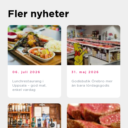
Fler nyheter
06. juli 2026
31. maj 2026
Lunchrestaurang i
Godisbutik Örebro mer
Uppsala – god mat,
än bara lördagsgodis
enkel vardag