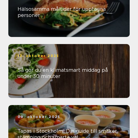
Hälsosamma måltider för upptagna
personer
13. oktober 2025
Så gör du en klimatsmart middag på
under 30 minuter
09. oktober 2025
Tapas i Stockholm: Din guide till smaker,
stämning och smarta val