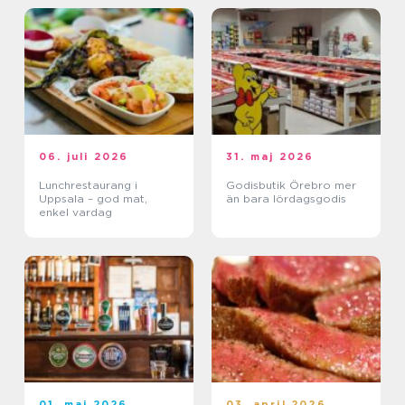
06. juli 2026
31. maj 2026
Lunchrestaurang i
Godisbutik Örebro mer
Uppsala – god mat,
än bara lördagsgodis
enkel vardag
01. maj 2026
03. april 2026