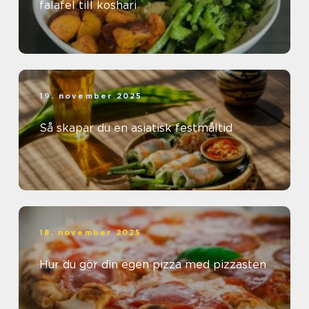
falafel till koshari
19. november 2025
Så skapar du en asiatisk festmåltid
18. november 2025
Hur du gör din egen pizza med pizzasten