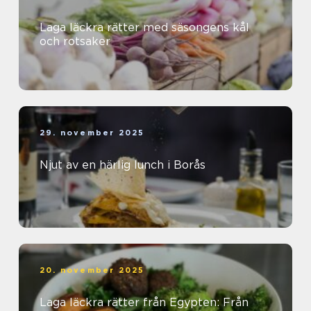
Laga läckra rätter med säsongens kål
och rotsaker
29. november 2025
Njut av en härlig lunch i Borås
20. november 2025
Laga läckra rätter från Egypten: Från