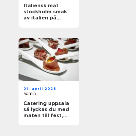
Italiensk mat
stockholm smak
av italien på
hemmaplan
01. april 2026
admin
Catering uppsala
så lyckas du med
maten till fest,
bröllop och
företag