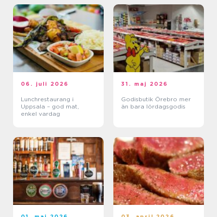
06. juli 2026
31. maj 2026
Lunchrestaurang i
Godisbutik Örebro mer
Uppsala – god mat,
än bara lördagsgodis
enkel vardag
01. maj 2026
03. april 2026