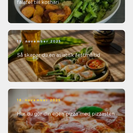
falafel till koshari
19. november 2025
Så skapar du en asiatisk festmåltid
18. november 2025
Hur du gör din egen pizza med pizzasten