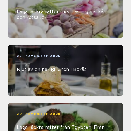
Laga läckra rätter med säsongens kål
och rotsaker
29. november 2025
Njut av en härlig lunch i Borås
20. november 2025
Laga läckra rätter från Egypten: Från