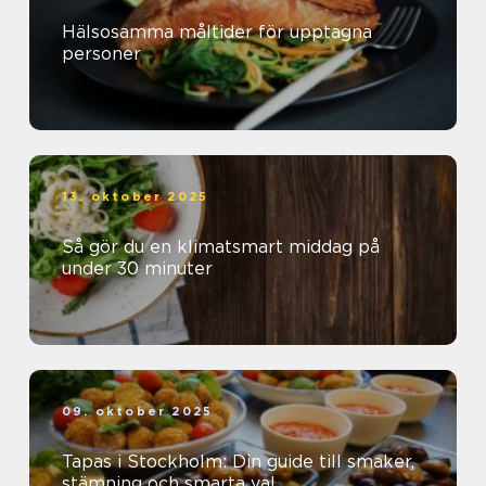
Hälsosamma måltider för upptagna
personer
13. oktober 2025
Så gör du en klimatsmart middag på
under 30 minuter
09. oktober 2025
Tapas i Stockholm: Din guide till smaker,
stämning och smarta val