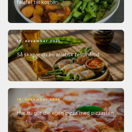
falafel till koshari
19. november 2025
Så skapar du en asiatisk festmåltid
18. november 2025
Hur du gör din egen pizza med pizzasten