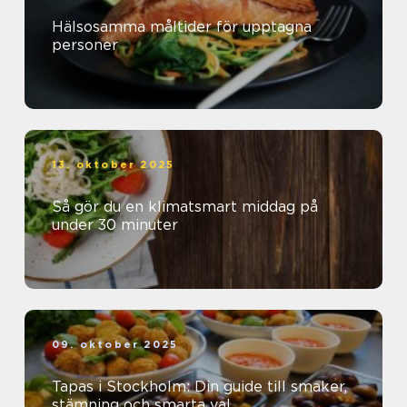
Hälsosamma måltider för upptagna
personer
13. oktober 2025
Så gör du en klimatsmart middag på
under 30 minuter
09. oktober 2025
Tapas i Stockholm: Din guide till smaker,
stämning och smarta val