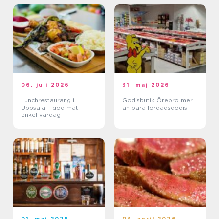
06. juli 2026
31. maj 2026
Lunchrestaurang i
Godisbutik Örebro mer
Uppsala – god mat,
än bara lördagsgodis
enkel vardag
01. maj 2026
03. april 2026