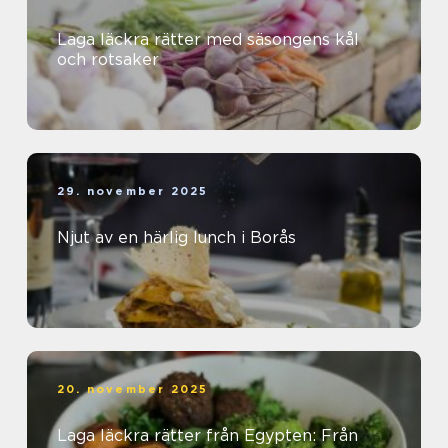
Laga läckra rätter med säsongens kål
och rotsaker
29. november 2025
Njut av en härlig lunch i Borås
20. november 2025
Laga läckra rätter från Egypten: Från