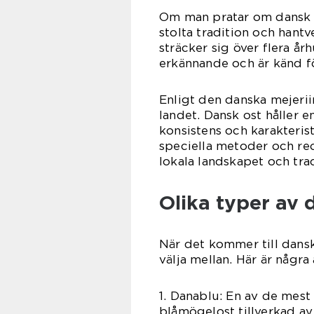
Om man pratar om dansk 
stolta tradition och hant
sträcker sig över flera år
erkännande och är känd fö
Enligt den danska mejerii
landet. Dansk ost håller 
konsistens och karakteris
speciella metoder och re
lokala landskapet och tra
Olika typer av 
När det kommer till dansk 
välja mellan. Här är någr
1. Danablu: En av de mest
blåmögelost tillverkad av