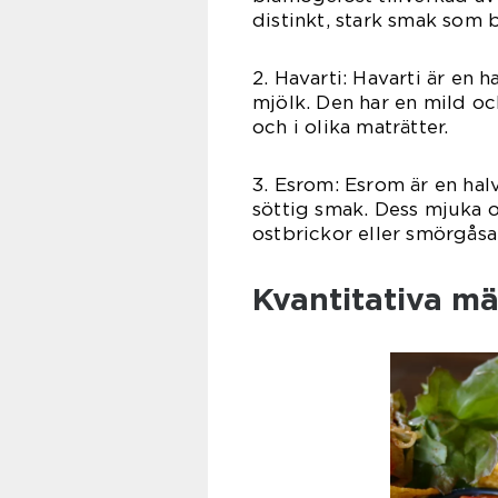
distinkt, stark smak som 
2. Havarti: Havarti är en h
mjölk. Den har en mild o
och i olika maträtter.
3. Esrom: Esrom är en ha
söttig smak. Dess mjuka o
ostbrickor eller smörgåsar
Kvantitativa m