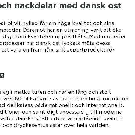
 och nackdelar med dansk ost
st blivit hyllad för sin höga kvalitet och sina
gsmetoder. Däremot har en utmaning varit att öka
idigt som kvaliteten upprätthålls. Med moderna
processer har dansk ost lyckats möta dessa
r att vara en framgångsrik exportprodukt för
g
nslag i matkulturen och har en lång och stolt
 över 160 olika typer av ost och en högproduktion
ad delikatess både nationellt och internationellt.
ditioner och samtidigt anpassa sig till moderna
ätter dansk ost att erbjuda enastående kvalitet
 och dryckesentusiaster över hela världen.