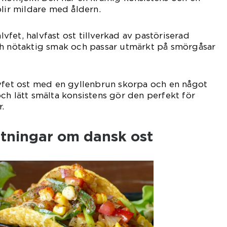
blir mildare med åldern.
alvfet, halvfast ost tillverkad av pastöriserad
ch nötaktig smak och passar utmärkt på smörgåsar
lvfet ost med en gyllenbrun skorpa och en något
ch lätt smälta konsistens gör den perfekt för
.
ätningar om dansk ost