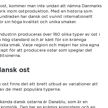
ost, kommer man inte undan att nämna Danmarks
verk inom ostproduktion. Med en historia som
hundraden har dansk ost vunnit internationellt
r sin höga kvalitet och unika smaker.
ndustrin produceras över 160 olika typer av ost i
en hög standard och är känt för sin krämiga
tiska smak. Varje region och mejeri har sina egna
cept för att producera ostar som speglar det
ditionerna.
dansk ost
ost finns det ett brett utbud av variationer att
a av de mest populära typerna:
 kända dansk ostarna är Danablu, som är en
 komjölk. Den har en krämig konsistens och en