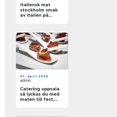
Italiensk mat
stockholm smak
av italien på
hemmaplan
01. april 2026
admin
Catering uppsala
så lyckas du med
maten till fest,
bröllop och
företag