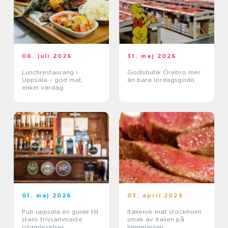
06. juli 2026
31. maj 2026
Lunchrestaurang i
Godisbutik Örebro mer
Uppsala – god mat,
än bara lördagsgodis
enkel vardag
01. maj 2026
03. april 2026
Pub uppsala en guide till
Italiensk mat stockholm
stans trivsammaste
smak av italien på
ölupplevelser
hemmaplan