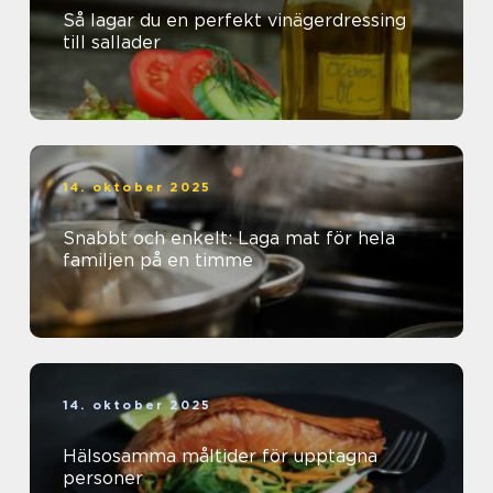
Så lagar du en perfekt vinägerdressing
till sallader
14. oktober 2025
Snabbt och enkelt: Laga mat för hela
familjen på en timme
14. oktober 2025
Hälsosamma måltider för upptagna
personer