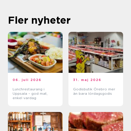
Fler nyheter
06. juli 2026
31. maj 2026
Lunchrestaurang i
Godisbutik Örebro mer
Uppsala – god mat,
än bara lördagsgodis
enkel vardag