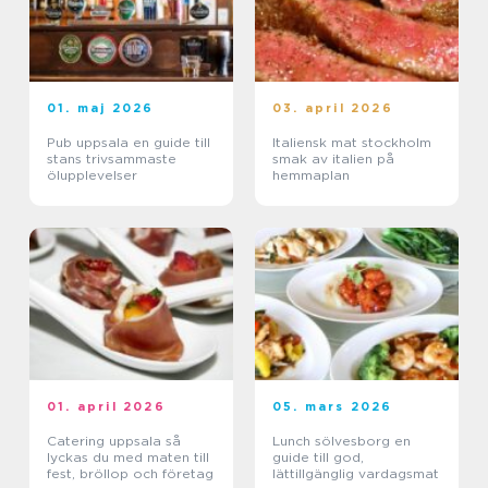
01. maj 2026
03. april 2026
Pub uppsala en guide till
Italiensk mat stockholm
stans trivsammaste
smak av italien på
ölupplevelser
hemmaplan
01. april 2026
05. mars 2026
Catering uppsala så
Lunch sölvesborg en
lyckas du med maten till
guide till god,
fest, bröllop och företag
lättillgänglig vardagsmat