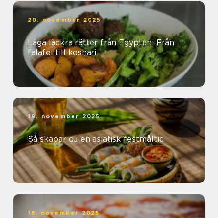
20. november 2025
Laga läckra rätter från Egypten: Från
falafel till koshari
19. november 2025
Så skapar du en asiatisk festmåltid
18. november 2025