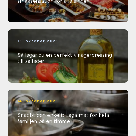
smaksensation för alla sinnen
15. oktober 2025
Så lagar du en perfekt vinägerdressing
till sallader
14. oktober 2025
Snabbt och enkelt: Laga mat för hela
familjen på en timme