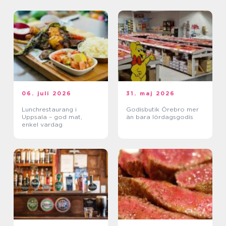
06. juli 2026
31. maj 2026
Lunchrestaurang i
Godisbutik Örebro mer
Uppsala – god mat,
än bara lördagsgodis
enkel vardag