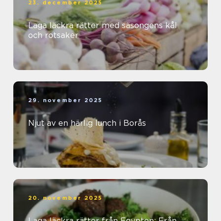
23. december 2025
Laga läckra rätter med säsongens kål
och rotsaker
29. november 2025
Njut av en härlig lunch i Borås
20. november 2025
Laga läckra rätter från Egypten: Från