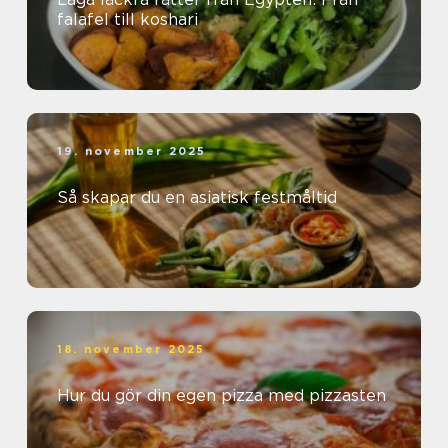
falafel till koshari
19. november 2025
Så skapar du en asiatisk festmåltid
18. november 2025
Hur du gör din egen pizza med pizzasten