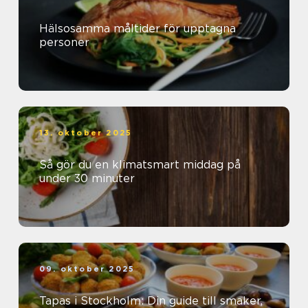
Hälsosamma måltider för upptagna
personer
13. oktober 2025
Så gör du en klimatsmart middag på
under 30 minuter
09. oktober 2025
Tapas i Stockholm: Din guide till smaker,