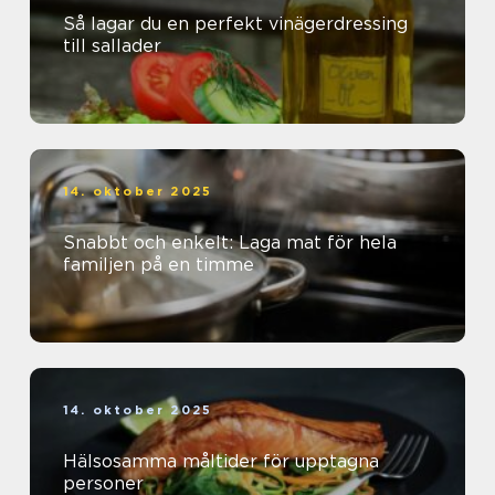
Så lagar du en perfekt vinägerdressing
till sallader
14. oktober 2025
Snabbt och enkelt: Laga mat för hela
familjen på en timme
14. oktober 2025
Hälsosamma måltider för upptagna
personer