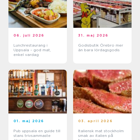
06. juli 2026
31. maj 2026
Lunchrestaurang i
Godisbutik Örebro mer
Uppsala – god mat,
än bara lördagsgodis
enkel vardag
01. maj 2026
03. april 2026
Pub uppsala en guide till
Italiensk mat stockholm
stans trivsammaste
smak av italien på