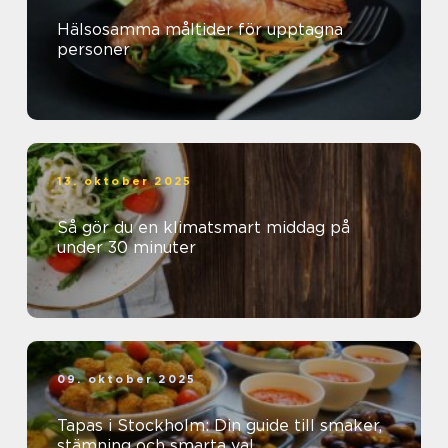
Hälsosamma måltider för upptagna
personer
13. oktober 2025
Så gör du en klimatsmart middag på
under 30 minuter
09. oktober 2025
Tapas i Stockholm: Din guide till smaker,
stämning och smarta val