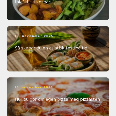
falafel till koshari
19. november 2025
Så skapar du en asiatisk festmåltid
18. november 2025
Hur du gör din egen pizza med pizzasten