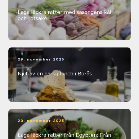
Laga läckra rätter med säsongens kål
och rotsaker
29. november 2025
Njut av en härlig lunch i Borås
20. november 2025
Laga läckra rätter från Egypten: Från