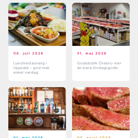
06. juli 2026
31. maj 2026
Lunchrestaurang i
Godisbutik Örebro mer
Uppsala – god mat,
än bara lördagsgodis
enkel vardag
01. maj 2026
03. april 2026