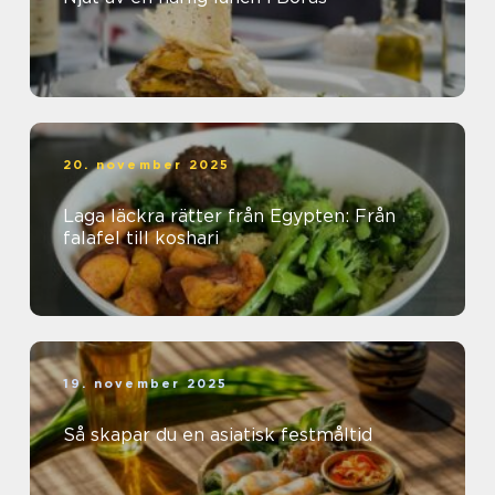
20. november 2025
Laga läckra rätter från Egypten: Från
falafel till koshari
19. november 2025
Så skapar du en asiatisk festmåltid