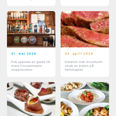
01. maj 2026
03. april 2026
Pub uppsala en guide till
Italiensk mat stockholm
stans trivsammaste
smak av italien på
ölupplevelser
hemmaplan