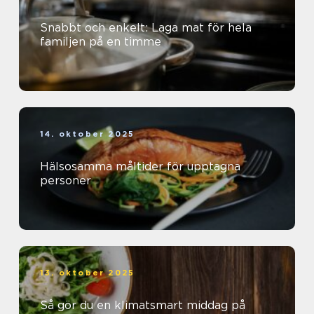
Snabbt och enkelt: Laga mat för hela
familjen på en timme
14. oktober 2025
Hälsosamma måltider för upptagna
personer
13. oktober 2025
Så gör du en klimatsmart middag på