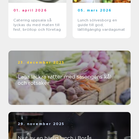
01. april 2026
05. mars 2026
Catering uppsala så
Lunch sölvesborg en
lyckas du med maten till
guide till god,
fest, bröllop och företag
lättillgänglig vardagsmat
23. december 2025
Laga läckra rätter med säsongens kål
och rotsaker
29. november 2025
Njut av en härlig lunch i Borås