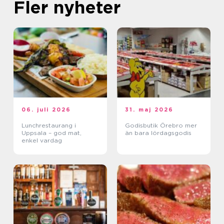
Fler nyheter
06. juli 2026
31. maj 2026
Lunchrestaurang i
Godisbutik Örebro mer
Uppsala – god mat,
än bara lördagsgodis
enkel vardag