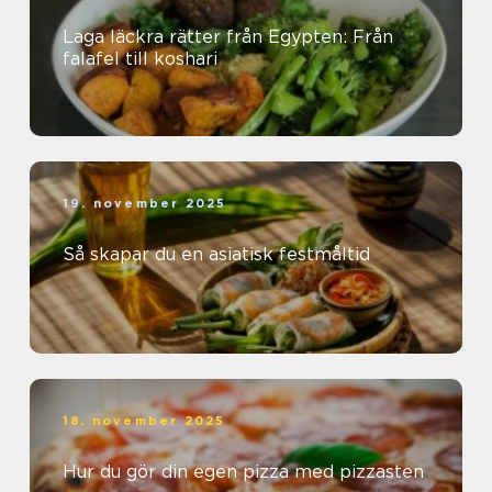
Laga läckra rätter från Egypten: Från
falafel till koshari
19. november 2025
Så skapar du en asiatisk festmåltid
18. november 2025
Hur du gör din egen pizza med pizzasten