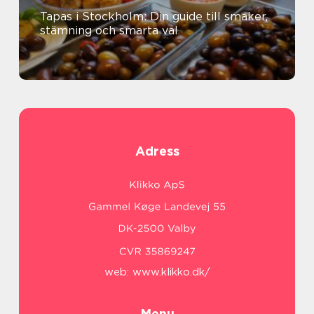
Tapas i Stockholm: Din guide till smaker,
stämning och smarta val
Adress
web:
www.klikko.dk/
Menu