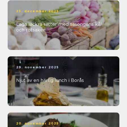
23. december 2025
Laga läckra rätter med säsongens kål
och rotsaker
29. november 2025
Njut av en härlig lunch i Borås
20. november 2025