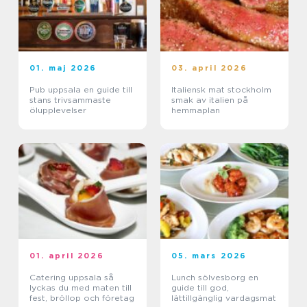
01. maj 2026
03. april 2026
Pub uppsala en guide till
Italiensk mat stockholm
stans trivsammaste
smak av italien på
ölupplevelser
hemmaplan
01. april 2026
05. mars 2026
Catering uppsala så
Lunch sölvesborg en
lyckas du med maten till
guide till god,
fest, bröllop och företag
lättillgänglig vardagsmat