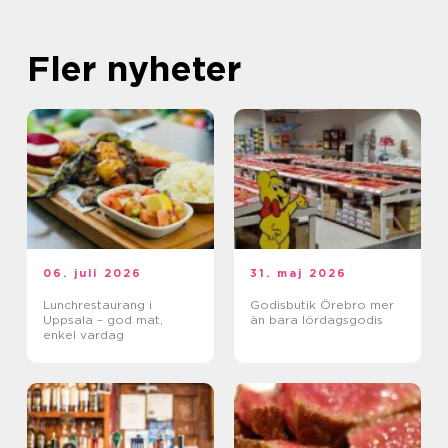
Fler nyheter
06. juli 2026
31. maj 2026
Lunchrestaurang i
Godisbutik Örebro mer
Uppsala – god mat,
än bara lördagsgodis
enkel vardag