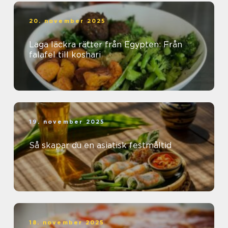
20. november 2025
Laga läckra rätter från Egypten: Från
falafel till koshari
19. november 2025
Så skapar du en asiatisk festmåltid
18. november 2025