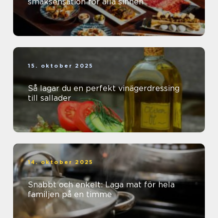
smaksensation för alla sinnen
15. oktober 2025
Så lagar du en perfekt vinägerdressing
till sallader
14. oktober 2025
Snabbt och enkelt: Laga mat för hela
familjen på en timme