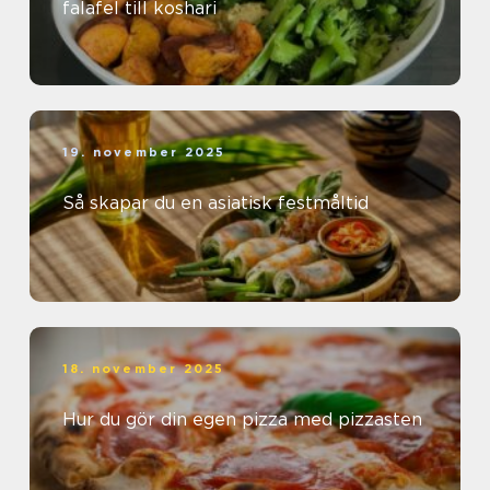
falafel till koshari
19. november 2025
Så skapar du en asiatisk festmåltid
18. november 2025
Hur du gör din egen pizza med pizzasten