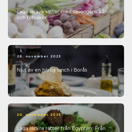
Laga läckra rätter med säsongens kål
och rotsaker
29. november 2025
Njut av en härlig lunch i Borås
20. november 2025
Laga läckra rätter från Egypten: Från