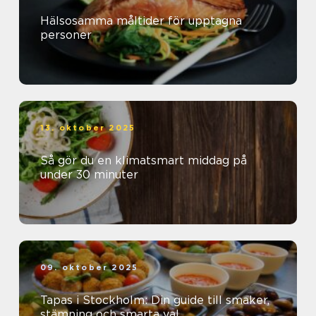
Hälsosamma måltider för upptagna
personer
13. oktober 2025
Så gör du en klimatsmart middag på
under 30 minuter
09. oktober 2025
Tapas i Stockholm: Din guide till smaker,
stämning och smarta val