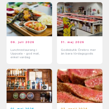
06. juli 2026
31. maj 2026
Lunchrestaurang i
Godisbutik Örebro mer
Uppsala – god mat,
än bara lördagsgodis
enkel vardag
01. maj 2026
03. april 2026