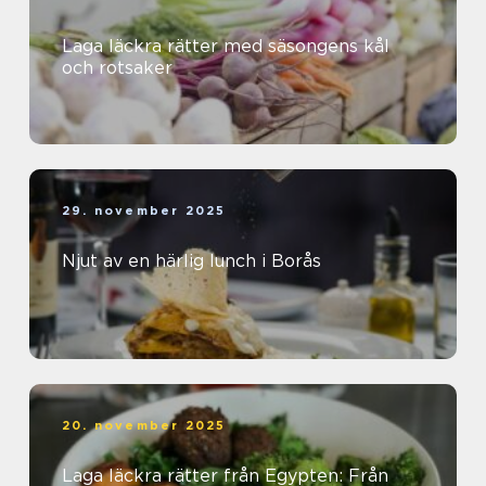
Laga läckra rätter med säsongens kål
och rotsaker
29. november 2025
Njut av en härlig lunch i Borås
20. november 2025
Laga läckra rätter från Egypten: Från