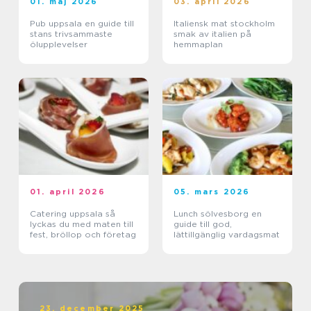
01. maj 2026
03. april 2026
Pub uppsala en guide till
Italiensk mat stockholm
stans trivsammaste
smak av italien på
ölupplevelser
hemmaplan
01. april 2026
05. mars 2026
Catering uppsala så
Lunch sölvesborg en
lyckas du med maten till
guide till god,
fest, bröllop och företag
lättillgänglig vardagsmat
23. december 2025