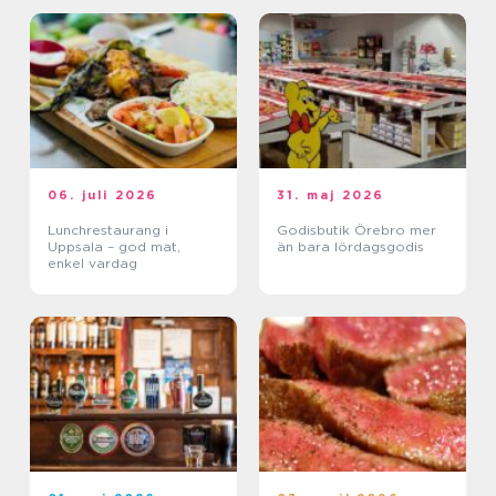
06. juli 2026
31. maj 2026
Lunchrestaurang i
Godisbutik Örebro mer
Uppsala – god mat,
än bara lördagsgodis
enkel vardag