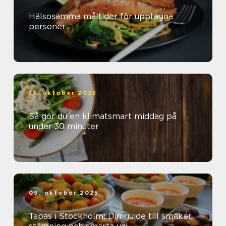
Hälsosamma måltider för upptagna
personer
13. oktober 2025
Så gör du en klimatsmart middag på
under 30 minuter
09. oktober 2025
Tapas i Stockholm: Din guide till smaker,