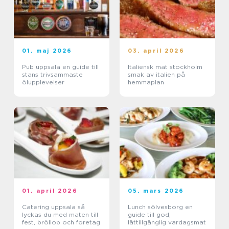
01. maj 2026
03. april 2026
Pub uppsala en guide till
Italiensk mat stockholm
stans trivsammaste
smak av italien på
ölupplevelser
hemmaplan
01. april 2026
05. mars 2026
Catering uppsala så
Lunch sölvesborg en
lyckas du med maten till
guide till god,
fest, bröllop och företag
lättillgänglig vardagsmat