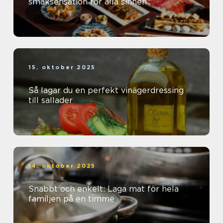
smaksensation för alla sinnen
15. oktober 2025
Så lagar du en perfekt vinägerdressing
till sallader
14. oktober 2025
Snabbt och enkelt: Laga mat för hela
familjen på en timme