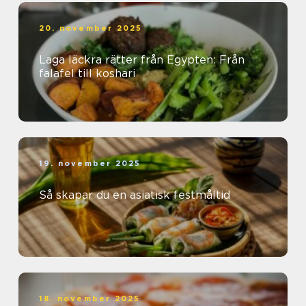
20. november 2025
Laga läckra rätter från Egypten: Från
falafel till koshari
19. november 2025
Så skapar du en asiatisk festmåltid
18. november 2025