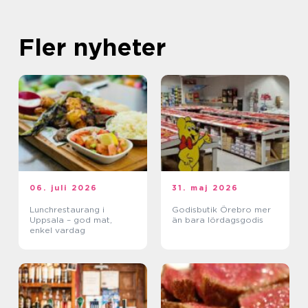
Fler nyheter
06. juli 2026
31. maj 2026
Lunchrestaurang i
Godisbutik Örebro mer
Uppsala – god mat,
än bara lördagsgodis
enkel vardag