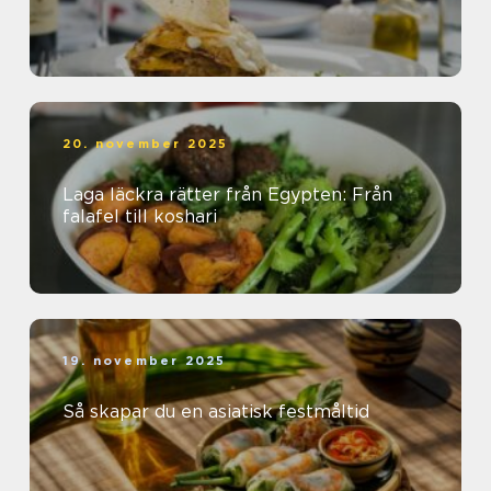
20. november 2025
Laga läckra rätter från Egypten: Från
falafel till koshari
19. november 2025
Så skapar du en asiatisk festmåltid