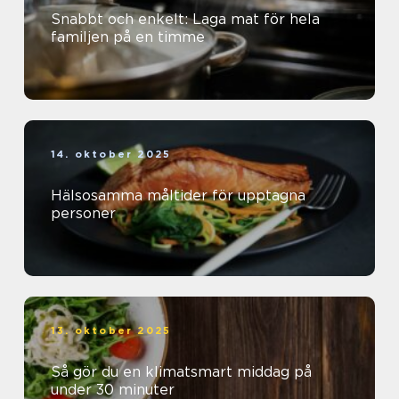
Snabbt och enkelt: Laga mat för hela
familjen på en timme
14. oktober 2025
Hälsosamma måltider för upptagna
personer
13. oktober 2025
Så gör du en klimatsmart middag på
under 30 minuter