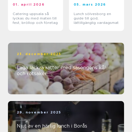
01. april 2026
05. mars 2026
Catering uppsala så
Lunch sölvesborg en
lyckas du med maten till
guide till god,
fest, bröllop och företag
lättillgänglig vardagsmat
23. december 2025
Laga läckra rätter med säsongens kål
och rotsaker
29. november 2025
Njut av en härlig lunch i Borås