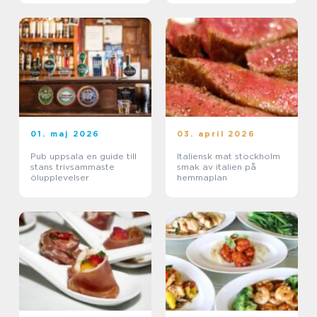
01. maj 2026
03. april 2026
Pub uppsala en guide till
Italiensk mat stockholm
stans trivsammaste
smak av italien på
ölupplevelser
hemmaplan