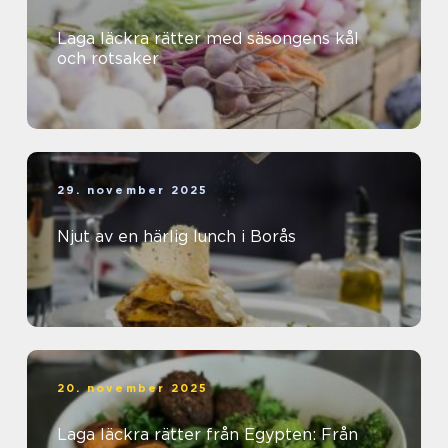
Laga läckra rätter med säsongens kål
och rotsaker
29. november 2025
Njut av en härlig lunch i Borås
20. november 2025
Laga läckra rätter från Egypten: Från