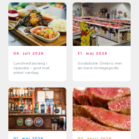
06. juli 2026
31. maj 2026
Lunchrestaurang i
Godisbutik Örebro mer
Uppsala – god mat,
än bara lördagsgodis
enkel vardag
01. maj 2026
03. april 2026