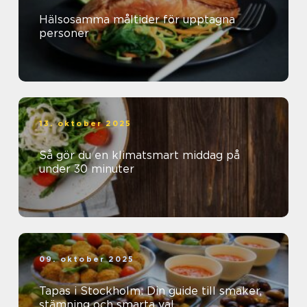
Hälsosamma måltider för upptagna
personer
13. oktober 2025
Så gör du en klimatsmart middag på
under 30 minuter
09. oktober 2025
Tapas i Stockholm: Din guide till smaker,
stämning och smarta val