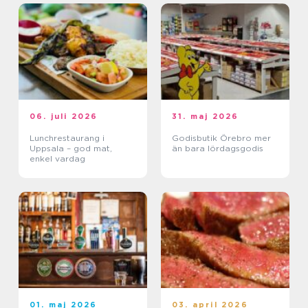
06. juli 2026
31. maj 2026
Lunchrestaurang i
Godisbutik Örebro mer
Uppsala – god mat,
än bara lördagsgodis
enkel vardag
01. maj 2026
03. april 2026