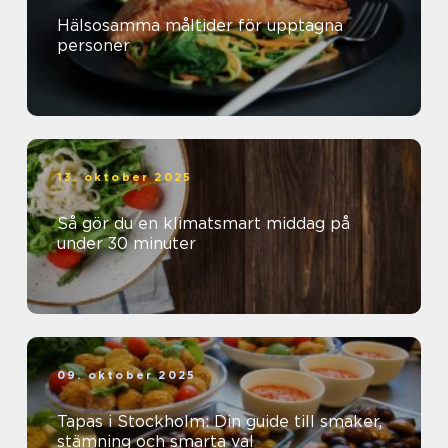
Hälsosamma måltider för upptagna
personer
13. oktober 2025
Så gör du en klimatsmart middag på
under 30 minuter
09. oktober 2025
Tapas i Stockholm: Din guide till smaker,
stämning och smarta val