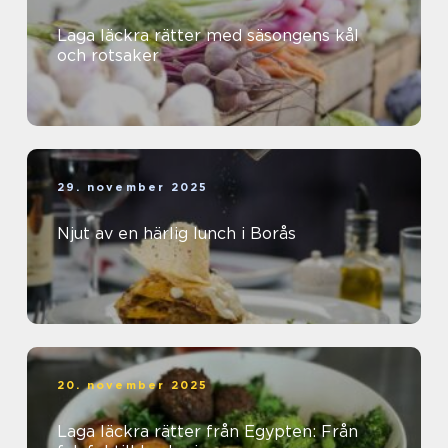
Laga läckra rätter med säsongens kål
och rotsaker
29. november 2025
Njut av en härlig lunch i Borås
20. november 2025
Laga läckra rätter från Egypten: Från