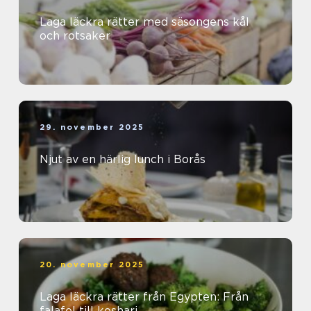
Laga läckra rätter med säsongens kål
och rotsaker
29. november 2025
Njut av en härlig lunch i Borås
20. november 2025
Laga läckra rätter från Egypten: Från
falafel till koshari