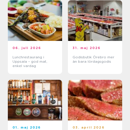
06. juli 2026
31. maj 2026
Lunchrestaurang i
Godisbutik Örebro mer
Uppsala – god mat,
än bara lördagsgodis
enkel vardag
01. maj 2026
03. april 2026