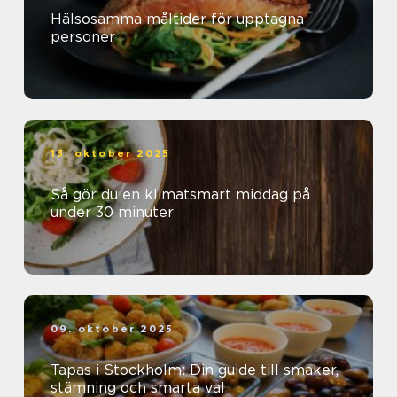
Hälsosamma måltider för upptagna
personer
13. oktober 2025
Så gör du en klimatsmart middag på
under 30 minuter
09. oktober 2025
Tapas i Stockholm: Din guide till smaker,
stämning och smarta val