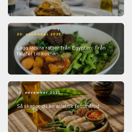
20. november 2025
Laga läckra rätter från Egypten: Från
falafel till koshari
19. november 2025
Så skapar du en asiatisk festmåltid