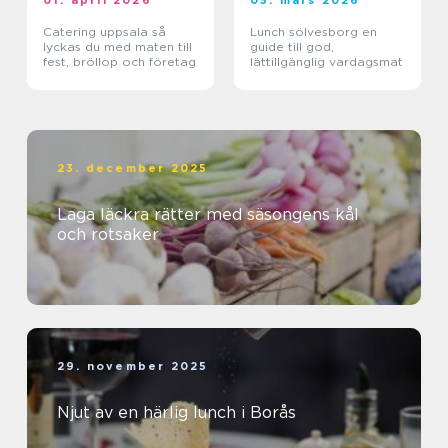
01. april 2026
05. mars 2026
Catering uppsala så
Lunch sölvesborg en
lyckas du med maten till
guide till god,
fest, bröllop och företag
lättillgänglig vardagsmat
23. december 2025
Laga läckra rätter med säsongens kål
och rotsaker
29. november 2025
Njut av en härlig lunch i Borås