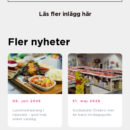
Läs fler inlägg här
Fler nyheter
06. juli 2026
31. maj 2026
Lunchrestaurang i
Godisbutik Örebro mer
Uppsala – god mat,
än bara lördagsgodis
enkel vardag