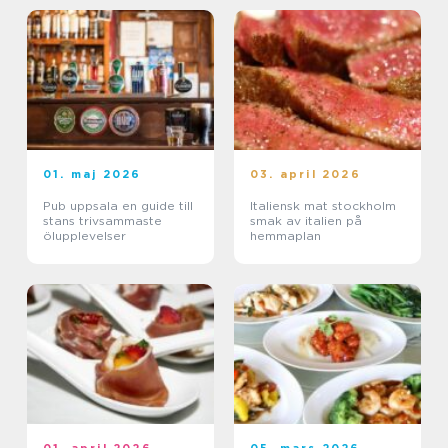
01. maj 2026
03. april 2026
Pub uppsala en guide till
Italiensk mat stockholm
stans trivsammaste
smak av italien på
ölupplevelser
hemmaplan