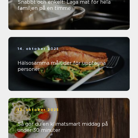
Snabbt och enkelt: Laga mat för hela
familjen på en timme
14. oktober 2025
Hälsosamma måltider för upptagna
personer
13. oktober 2025
Så gör du en klimatsmart middag på
under 30 minuter