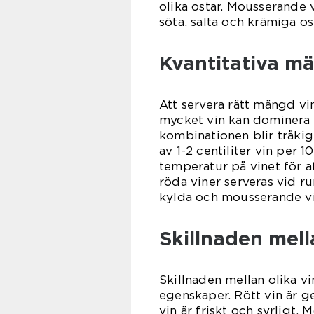
olika ostar. Mousserande v
söta, salta och krämiga os
Kvantitativa mä
Att servera rätt mängd vin
mycket vin kan dominera s
kombinationen blir tråk
av 1-2 centiliter vin per 1
temperatur på vinet för a
röda viner serveras vid r
kylda och mousserande vine
Skillnaden mella
Skillnaden mellan olika vi
egenskaper. Rött vin är g
vin är friskt och syrligt