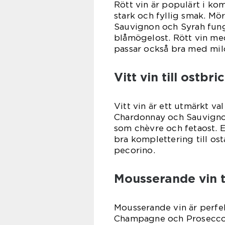
Rött vin är populärt i ko
stark och fyllig smak. M
Sauvignon och Syrah fun
blåmögelost. Rött vin me
passar också bra med mil
Vitt vin till ostbri
Vitt vin är ett utmärkt va
Chardonnay och Sauvignon 
som chèvre och fetaost. Et
bra komplettering till o
pecorino.
Mousserande vin ti
Mousserande vin är perfekt
Champagne och Prosecco 