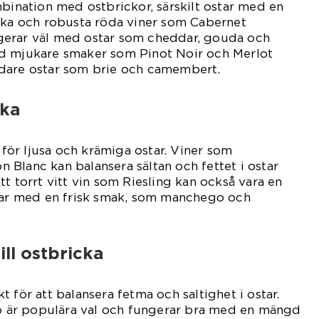
mbination med ostbrickor, särskilt ostar med en
örka och robusta röda viner som Cabernet
gerar väl med ostar som cheddar, gouda och
d mjukare smaker som Pinot Noir och Merlot
dare ostar som brie och camembert.
cka
l för ljusa och krämiga ostar. Viner som
Blanc kan balansera sältan och fettet i ostar
t torrt vitt vin som Riesling kan också vara en
star med en frisk smak, som manchego och
ll ostbricka
 för att balansera fetma och saltighet i ostar.
är populära val och fungerar bra med en mängd