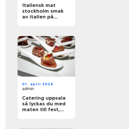
Italiensk mat
stockholm smak
av italien på
hemmaplan
01. april 2026
admin
Catering uppsala
så lyckas du med
maten till fest,
bröllop och
företag