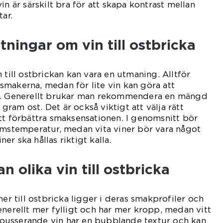
in är särskilt bra för att skapa kontrast mellan
tar.
tningar om vin till ostbricka
 till ostbrickan kan vara en utmaning. Alltför
makerna, medan för lite vin kan göra att
ig. Generellt brukar man rekommendera en mängd
0 gram ost. Det är också viktigt att välja rätt
tt förbättra smaksensationen. I genomsnitt bör
umstemperatur, medan vita viner bör vara något
r ska hållas riktigt kalla.
n olika vin till ostbricka
ner till ostbricka ligger i deras smakprofiler och
enerellt mer fylligt och har mer kropp, medan vitt
. Mousserande vin har en bubblande textur och kan