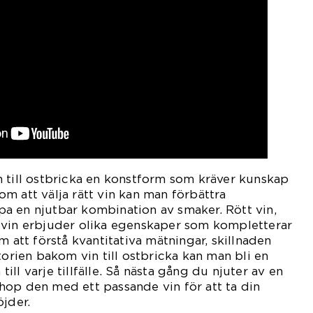
 till ostbricka en konstform som kräver kunskap
m att välja rätt vin kan man förbättra
a en njutbar kombination av smaker. Rött vin,
 vin erbjuder olika egenskaper som kompletterar
m att förstå kvantitativa mätningar, skillnaden
torien bakom vin till ostbricka kan man bli en
 till varje tillfälle. Så nästa gång du njuter av en
a ihop den med ett passande vin för att ta din
öjder.