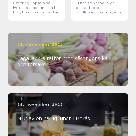
Catering uppsala så
Lunch sölvesborg en
lyckas du med maten till
guide till god,
fest, bröllop och företag
lättillgänglig vardagsmat
23. december 2025
Laga läckra rätter med säsongens kål
och rotsaker
29. november 2025
Njut av en härlig lunch i Borås