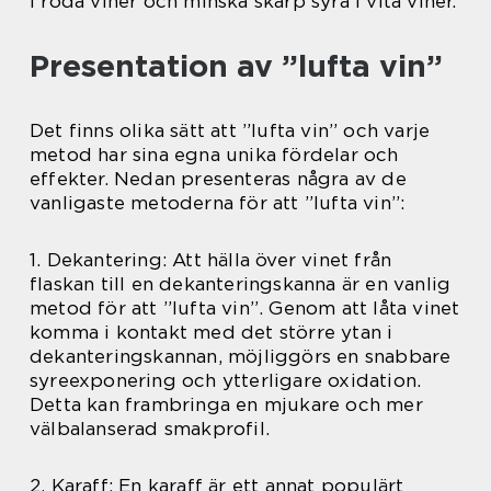
i röda viner och minska skarp syra i vita viner.
Presentation av ”lufta vin”
Det finns olika sätt att ”lufta vin” och varje
metod har sina egna unika fördelar och
effekter. Nedan presenteras några av de
vanligaste metoderna för att ”lufta vin”:
1. Dekantering: Att hälla över vinet från
flaskan till en dekanteringskanna är en vanlig
metod för att ”lufta vin”. Genom att låta vinet
komma i kontakt med det större ytan i
dekanteringskannan, möjliggörs en snabbare
syreexponering och ytterligare oxidation.
Detta kan frambringa en mjukare och mer
välbalanserad smakprofil.
2. Karaff: En karaff är ett annat populärt