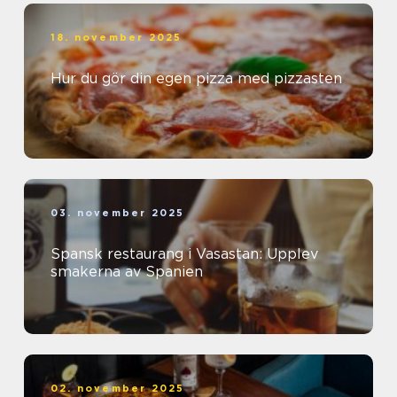
18. november 2025
Hur du gör din egen pizza med pizzasten
03. november 2025
Spansk restaurang i Vasastan: Upplev
smakerna av Spanien
02. november 2025