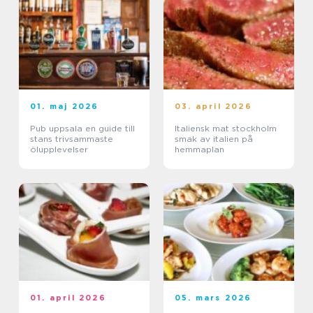
01. maj 2026
03. april 2026
Pub uppsala en guide till
Italiensk mat stockholm
stans trivsammaste
smak av italien på
ölupplevelser
hemmaplan
01. april 2026
05. mars 2026