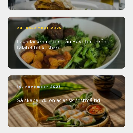
20. november 2025
Laga läckra rätter från Egypten: Från
falafel till koshari
19. november 2025
Så skapar du en asiatisk festmåltid